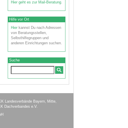
Hier geht es zur Mail-Beratung
.
Hilfe vor Ort
Hier
kannst Du nach Adressen
von Beratungsstellen,
Selbsthilfegruppen und
anderen Einrichtungen suchen.
Suche
 BKK Landesverbände Bayern, Mitte,
 Dachverbandes e.V.
bH