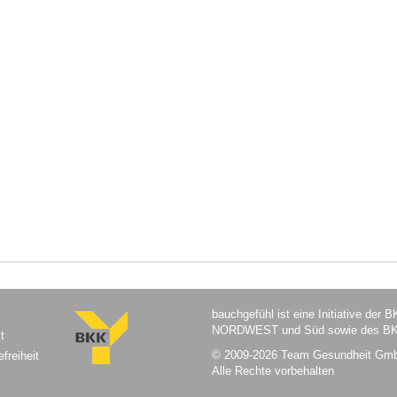
bauchgefühl ist eine Initiative der
NORDWEST und Süd sowie des BKK
t
© 2009-2026 Team Gesundheit Gm
efreiheit
Alle Rechte vorbehalten