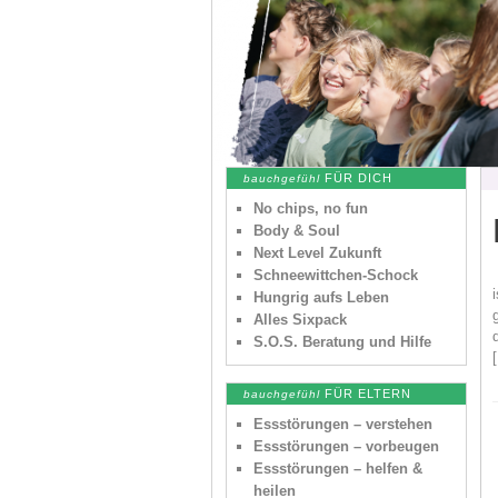
FÜR DICH
bauchgefühl
No chips, no fun
Body & Soul
Next Level Zukunft
Schneewittchen-Schock
Hungrig aufs Leben
Alles Sixpack
S.O.S. Beratung und Hilfe
FÜR ELTERN
bauchgefühl
Essstörungen – verstehen
Essstörungen – vorbeugen
Essstörungen – helfen &
heilen