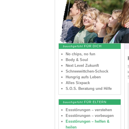
FÜR DICH
bauchgefühl
No chips, no fun
Body & Soul
Next Level Zukunft
Schneewittchen-Schock
Hungrig aufs Leben
Alles Sixpack
S.O.S. Beratung und Hilfe
FÜR ELTERN
bauchgefühl
Essstörungen – verstehen
Essstörungen – vorbeugen
Essstörungen – helfen &
heilen