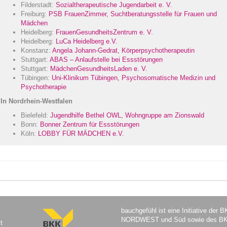
Filderstadt:
Sozialtherapeutische Jugendarbeit e. V.
Freiburg:
PSB FrauenZimmer, Suchtberatungsstelle für Frauen und
Mädchen
Heidelberg:
FrauenGesundheitsZentrum e. V.
Heidelberg:
LuCa Heidelberg e.V.
Konstanz:
Angela Johann-Gedrat, Körperpsychotherapeutin
Stuttgart:
ABAS – Anlaufstelle bei Essstörungen
Stuttgart:
MädchenGesundheitsLaden e. V.
Tübingen:
Uni-Klinikum Tübingen, Psychosomatische Medizin und
Psychotherapie
In Nordrhein-Westfalen
Bielefeld:
Jugendhilfe Bethel OWL, Wohngruppe am Zionswald
Bonn:
Bonner Zentrum für Essstörungen
Köln:
LOBBY FÜR MÄDCHEN e.V.
bauchgefühl ist eine Initiative der
NORDWEST und Süd sowie des BKK
t