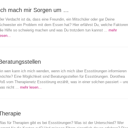
Ich mach mir Sorgen um …
Der Verdacht ist da, dass eine Freundin, ein Mitschüler oder gar Deine
Schwester ein Problem mit dem Essen hat? Hier erfährst Du, welche Faktoren
die Hilfe so schwierig machen und was Du trotzdem tun kannst ...
mehr
esen...
Beratungsstellen
An wen kann ich mich wenden, wenn ich mich über Essstörungen informieren
möchte? Eine Möglichkeit sind Beratungsstellen für Essstörungen. Dorothea
Voß vom Therapienetz Essstörung erzählt, was in einer solchen passiert – un
was nicht ...
mehr lesen...
Therapie
Was für Therapien gibt es bei Essstörungen? Was ist der Unterschied? Wer