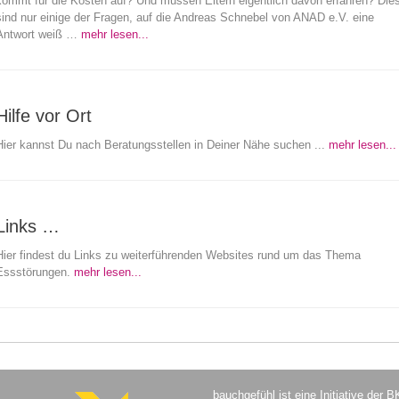
kommt für die Kosten auf? Und müssen Eltern eigentlich davon erfahren? Die
sind nur einige der Fragen, auf die Andreas Schnebel von ANAD e.V. eine
Antwort weiß …
mehr lesen...
Hilfe vor Ort
Hier kannst Du nach Beratungsstellen in Deiner Nähe suchen ...
mehr lesen...
Links …
Hier findest du Links zu weiterführenden Websites rund um das Thema
Essstörungen.
mehr lesen...
bauchgefühl ist eine Initiative der