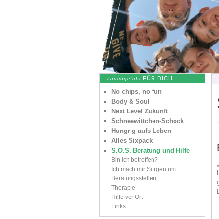
FÜR DICH
bauchgefühl
No chips, no fun
Body & Soul
Next Level Zukunft
Schneewittchen-Schock
Hungrig aufs Leben
Alles Sixpack
S.O.S. Beratung und Hilfe
Bin ich betroffen?
„
Ich mach mir Sorgen um …
Beratungsstellen
Therapie
Hilfe vor Ort
Links …