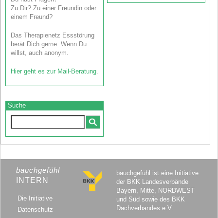
Zu Dir? Zu einer Freundin oder
einem Freund?
Das Therapienetz Essstörung
berät Dich gerne. Wenn Du
willst, auch anonym.
Hier geht es zur Mail-Beratung
.
Suche
bauchgefühl
bauchgefühl ist eine Initiative
INTERN
der BKK Landesverbände
Bayern, Mitte, NORDWEST
Die Initiative
und Süd sowie des BKK
Dachverbandes e.V.
Datenschutz