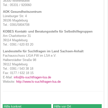
38300 Wolfenbüttel
Tel.: 05331 / 920060
AOK
Gesundheitszentrum
Lüneburger Str. 4
39106 Magdeburg
Tel.: 0391/5804708
KOBES
Kontakt- und Beratungsstelle für Selbsthilfegruppen
Am Charlottentor 31
39114 Magdeburg
Tel.: 0391 / 620 83 20
Landesstelle für Suchtfragen im Land Sachsen-Anhalt
Fachausschuss LIGA FW im LSA e.V.
Halberstädter Straße 98
39112 Magdeburg
Tel.: 0391 / 543 38 18
Fax: 0177 / 632 18 15
E-Mail:
info@ls-suchtfragen-lsa.de
Website:
http://www.ls-suchtfragen-lsa.de
Hilfe konkret
Hilfe vor Ort