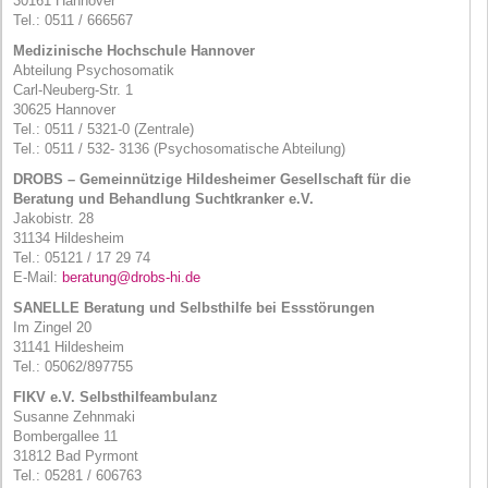
30161 Hannover
Tel.: 0511 / 666567
Medizinische Hochschule Hannover
Abteilung Psychosomatik
Carl-Neuberg-Str. 1
30625 Hannover
Tel.: 0511 / 5321-0 (Zentrale)
Tel.: 0511 / 532- 3136 (Psychosomatische Abteilung)
DROBS
– Gemeinnützige Hildesheimer Gesellschaft für die
Beratung und Behandlung Suchtkranker e.V.
Jakobistr. 28
31134 Hildesheim
Tel.: 05121 / 17 29 74
E-Mail:
beratung@drobs-hi.de
SANELLE
Beratung und Selbsthilfe bei Essstörungen
Im Zingel 20
31141 Hildesheim
Tel.: 05062/897755
FIKV
e.V. Selbsthilfeambulanz
Susanne Zehnmaki
Bombergallee 11
31812 Bad Pyrmont
Tel.: 05281 / 606763