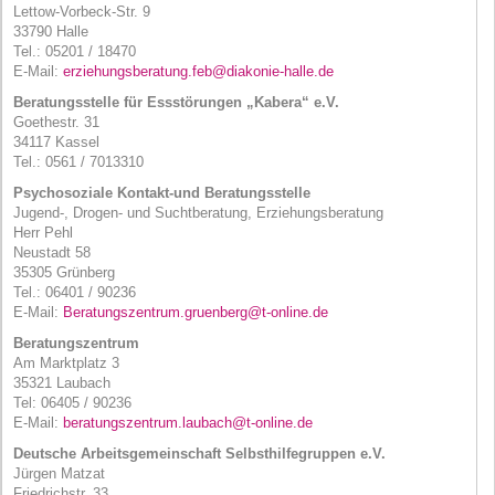
Lettow-Vorbeck-Str. 9
33790 Halle
Tel.: 05201 / 18470
E-Mail:
erziehungsberatung.feb@diakonie-halle.de
Beratungsstelle für Essstörungen „Kabera“ e.V.
Goethestr. 31
34117 Kassel
Tel.: 0561 / 7013310
Psychosoziale Kontakt-und Beratungsstelle
Jugend-, Drogen- und Suchtberatung, Erziehungsberatung
Herr Pehl
Neustadt 58
35305 Grünberg
Tel.: 06401 / 90236
E-Mail:
Beratungszentrum.gruenberg@t-online.de
Beratungszentrum
Am Marktplatz 3
35321 Laubach
Tel: 06405 / 90236
E-Mail:
beratungszentrum.laubach@t-online.de
Deutsche Arbeitsgemeinschaft Selbsthilfegruppen e.V.
Jürgen Matzat
Friedrichstr. 33