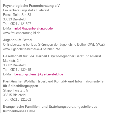
Psychologische Frauenberatung e.V.
Frauenberatungsstelle Bielefeld
Ernst- Rein- Str. 33
33613 Bielefeld
Tel.: 0521 / 121597
E-Mail:
info@frauenberatung-bi.de
www.frauenberatung-bi.de
Jugendhilfe Bethel
Onlineberatung bei Ess-Störungen der Jugendhilfe Bethel
OWL
(WaZ)
www.jugendhilfe-bethel-owl.beranet.info
Gesellschaft für Sozialarbeit Psychologischer Beratungsdienst
Marktstr. 2-4
33602 Bielefeld
Tel.: 0521 / 132415
E-Mail:
beratungsdienst@gfs-bielefeld.de
Paritätischer Wohlfahrtsverband Kontakt- und Informationsstelle
für Selbsthilfegruppen
Stapenhorststr. 5
33615 Bielefeld
Tel.: 0521 / 121802
Evangelische Famililen- und Erziehungsberatungsstelle des
Kirchenkreises Halle