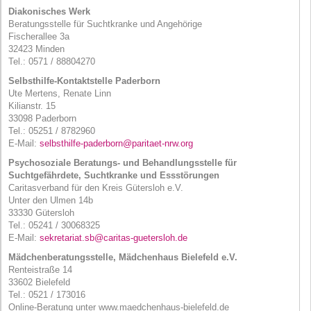
Diakonisches Werk
Beratungsstelle für Suchtkranke und Angehörige
Fischerallee 3a
32423 Minden
Tel.: 0571 / 88804270
Selbsthilfe-Kontaktstelle Paderborn
Ute Mertens, Renate Linn
Kilianstr. 15
33098 Paderborn
Tel.: 05251 / 8782960
E-Mail:
selbsthilfe-paderborn@paritaet-nrw.org
Psychosoziale Beratungs- und Behandlungsstelle für
Suchtgefährdete, Suchtkranke und Essstörungen
Caritasverband für den Kreis Gütersloh e.V.
Unter den Ulmen 14b
33330 Gütersloh
Tel.: 05241 / 30068325
E-Mail:
sekretariat.sb@caritas-guetersloh.de
Mädchenberatungsstelle, Mädchenhaus Bielefeld e.V.
Renteistraße 14
33602 Bielefeld
Tel.: 0521 / 173016
Online-Beratung unter www.maedchenhaus-bielefeld.de