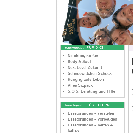
FÜR DICH
bauchgefühl
No chips, no fun
Body & Soul
Next Level Zukunft
Schneewittchen-Schock
Hungrig aufs Leben
Alles Sixpack
S.O.S. Beratung und Hilfe
FÜR ELTERN
bauchgefühl
Essstörungen – verstehen
Essstörungen – vorbeugen
Essstörungen – helfen &
heilen