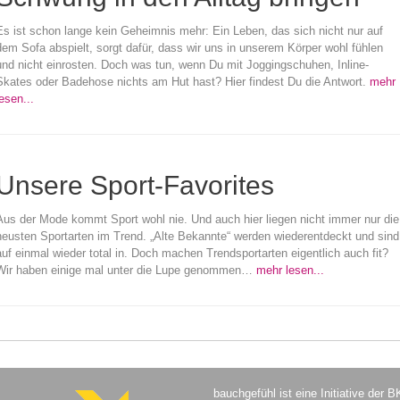
Es ist schon lange kein Geheimnis mehr: Ein Leben, das sich nicht nur auf
dem Sofa abspielt, sorgt dafür, dass wir uns in unserem Körper wohl fühlen
und nicht einrosten. Doch was tun, wenn Du mit Joggingschuhen, Inline-
Skates oder Badehose nichts am Hut hast? Hier findest Du die Antwort.
mehr
esen...
Unsere Sport-Favorites
Aus der Mode kommt Sport wohl nie. Und auch hier liegen nicht immer nur die
neusten Sportarten im Trend. „Alte Bekannte“ werden wiederentdeckt und sind
auf einmal wieder total in. Doch machen Trendsportarten eigentlich auch fit?
Wir haben einige mal unter die Lupe genommen…
mehr lesen...
bauchgefühl ist eine Initiative der