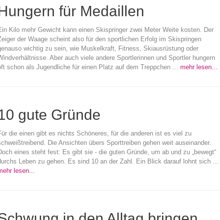
Hungern für Medaillen
Ein Kilo mehr Gewicht kann einen Skispringer zwei Meter Weite kosten. Der
Zeiger der Waage scheint also für den sportlichen Erfolg im Skispringen
genauso wichtig zu sein, wie Muskelkraft, Fitness, Skiausrüstung oder
Windverhältnisse. Aber auch viele andere Sportlerinnen und Sportler hungern
oft schon als Jugendliche für einen Platz auf dem Treppchen ...
mehr lesen...
10 gute Gründe
Für die einen gibt es nichts Schöneres, für die anderen ist es viel zu
schweißtreibend. Die Ansichten übers Sporttreiben gehen weit auseinander.
Doch eines steht fest: Es gibt sie - die guten Gründe, um ab und zu „bewegt“
durchs Leben zu gehen. Es sind 10 an der Zahl. Ein Blick darauf lohnt sich …
mehr lesen...
Schwung in den Alltag bringen